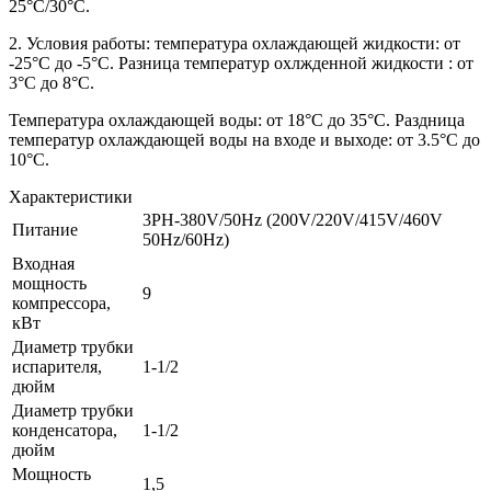
25°С/30°С.
2. Условия работы: температура охлаждающей жидкости: от
-25°С до -5°С. Разница температур охлжденной жидкости : от
3°С до 8°С.
Температура охлаждающей воды: от 18°С до 35°С. Раздница
температур охлаждающей воды на входе и выходе: от 3.5°С до
10°С.
Характеристики
3PH-380V/50Hz (200V/220V/415V/460V
Питание
50Hz/60Hz)
Входная
мощность
9
компрессора,
кВт
Диаметр трубки
испарителя,
1-1/2
дюйм
Диаметр трубки
конденсатора,
1-1/2
дюйм
Мощность
1,5