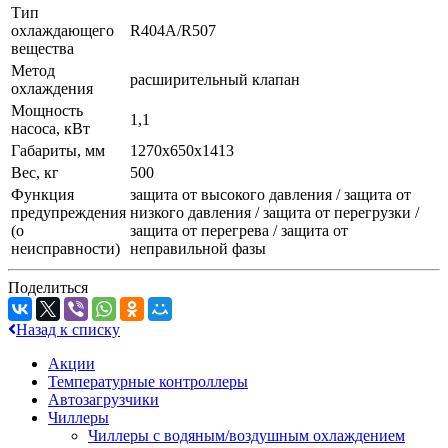
Тип
охлаждающего
R404A/R507
вещества
Метод
расширительный клапан
охлаждения
Мощность
1,1
насоса, кВт
Габариты, мм
1270х650х1413
Вес, кг
500
Функция
защита от высокого давления / защита от
предупреждения
низкого давления / защита от перегрузки /
(о
защита от перегрева / защита от
неисправности)
неправильной фазы
Поделиться
Назад к списку
Акции
Температурные контроллеры
Автозагрузчики
Чиллеры
Чиллеры с водяным/воздушным охлаждением