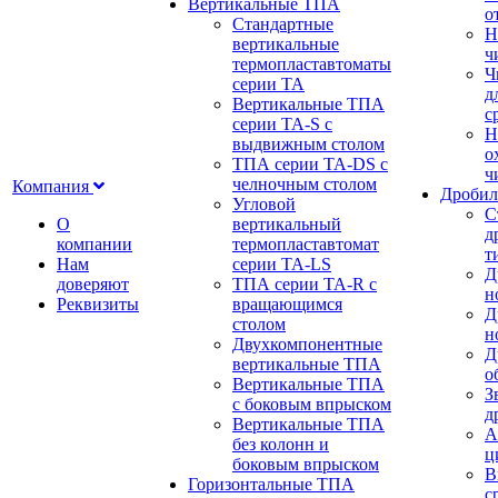
Вертикальные ТПА
о
Стандартные
Н
вертикальные
ч
термопластавтоматы
Ч
серии ТА
д
Вертикальные ТПА
с
серии ТА-S с
Н
выдвижным столом
о
ТПА серии ТА-DS с
ч
челночным столом
Компания
Дробил
Угловой
С
О
вертикальный
д
компании
термопластавтомат
т
Нам
серии ТА-LS
Д
доверяют
ТПА серии ТА-R с
н
Реквизиты
вращающимся
Д
столом
н
Двухкомпонентные
Д
вертикальные ТПА
о
Вертикальные ТПА
З
с боковым впрыском
д
Вертикальные ТПА
А
без колонн и
ц
боковым впрыском
В
Горизонтальные ТПА
с