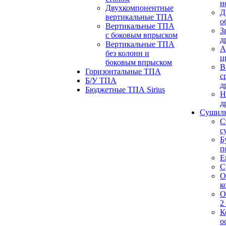
н
Двухкомпонентные
Д
вертикальные ТПА
о
Вертикальные ТПА
З
с боковым впрыском
д
Вертикальные ТПА
А
без колонн и
ц
боковым впрыском
В
Горизонтальные ТПА
с
Б/У ТПА
д
Бюджетные ТПА Sirius
Н
д
Сушил
С
с
Б
п
Е
С
О
к
О
2
К
о