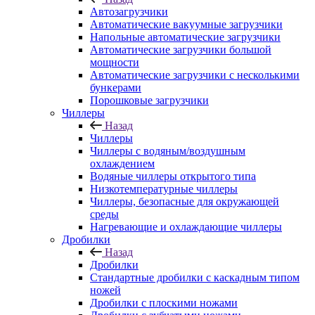
Автозагрузчики
Автоматические вакуумные загрузчики
Напольные автоматические загрузчики
Автоматические загрузчики большой
мощности
Автоматические загрузчики с несколькими
бункерами
Порошковые загрузчики
Чиллеры
Назад
Чиллеры
Чиллеры с водяным/воздушным
охлаждением
Водяные чиллеры открытого типа
Низкотемпературные чиллеры
Чиллеры, безопасные для окружающей
среды
Нагревающие и охлаждающие чиллеры
Дробилки
Назад
Дробилки
Стандартные дробилки с каскадным типом
ножей
Дробилки с плоскими ножами