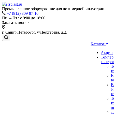
Промышленное оборудование для полимерной индустрии
+7 (812) 309-87-10
Пн. – Пт.: с 9:00 до 18:00
Заказать звонок
г. Санкт-Петербург. ул.Бехтерева, д.2.
Каталог
Акции
Темпер
контро
Т
к
В
в
В
м
к
Т
к
л
Д