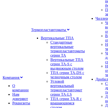
н
б
П
з
Чилле
Ч
в
Термопластавтоматы
о
В
Вертикальные ТПА
о
Стандартные
Н
вертикальные
ч
термопластавтоматы
Ч
серии ТА
д
Вертикальные ТПА
с
серии ТА-S с
Н
выдвижным столом
о
ТПА серии ТА-DS с
ч
челночным столом
Компания
Дробил
Угловой
С
О
вертикальный
д
компании
термопластавтомат
т
Нам
серии ТА-LS
Д
доверяют
ТПА серии ТА-R с
н
Реквизиты
вращающимся
Д
столом