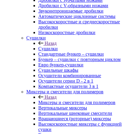
Дробилки с зубчатыми ножами
Дробилки с V-образными ножами
Звуконепроницаемые дробилки
Автоматические циклонные системы
Высокоскоростные и среднескоростные
дробилки
Низкоскоростные дробилки
Сушилки
Назад
Сушилки
Стандартные бункер – сушилки
Бункер – сушилки с повторным циклом
Евро бункер-сушилки
Сушильные шкафы
Осушители комбинированные
Осушители серии D - 2 в 1
Компактные осушители 3 в 1
Миксеры и смесители для полимеров
Назад
Миксеры и смесители для полимеров
Вертикальные миксеры
Вертикальные шнековые смесители
Вращающиеся (роторные) миксеры
Высокоскоростные миксеры с функцией
сушки