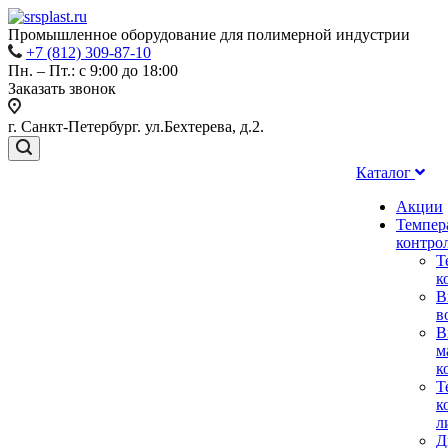
Промышленное оборудование для полимерной индустрии
+7 (812) 309-87-10
Пн. – Пт.: с 9:00 до 18:00
Заказать звонок
г. Санкт-Петербург. ул.Бехтерева, д.2.
Каталог
Акции
Темпер
контро
Т
к
В
в
В
м
к
Т
к
л
Д