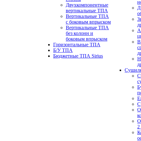
н
Двухкомпонентные
Д
вертикальные ТПА
о
Вертикальные ТПА
З
с боковым впрыском
д
Вертикальные ТПА
А
без колонн и
ц
боковым впрыском
В
Горизонтальные ТПА
с
Б/У ТПА
д
Бюджетные ТПА Sirius
Н
д
Сушил
С
с
Б
п
Е
С
О
к
О
2
К
о