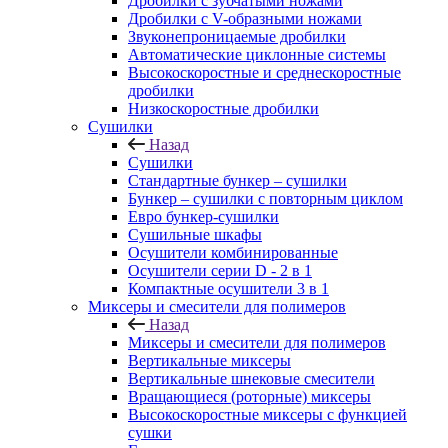
Дробилки с зубчатыми ножами
Дробилки с V-образными ножами
Звуконепроницаемые дробилки
Автоматические циклонные системы
Высокоскоростные и среднескоростные
дробилки
Низкоскоростные дробилки
Сушилки
Назад
Сушилки
Стандартные бункер – сушилки
Бункер – сушилки с повторным циклом
Евро бункер-сушилки
Сушильные шкафы
Осушители комбинированные
Осушители серии D - 2 в 1
Компактные осушители 3 в 1
Миксеры и смесители для полимеров
Назад
Миксеры и смесители для полимеров
Вертикальные миксеры
Вертикальные шнековые смесители
Вращающиеся (роторные) миксеры
Высокоскоростные миксеры с функцией
сушки