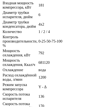
Входная мощность
181
компрессора, кВт
Диаметр трубки
6
испарителя, дюйм
Диаметр трубки
4х2
конденсатора, дюйм
Количество
1 / 2 / 4
Контроль
производительности,
0-25-50-75-100
%
Мощность
792
охлаждения, кВт
Мощность
681120
охлаждения, Ккал/ч
Охлаждение
вода
Расход охлаждённой
1200
воды, л/мин
Режим запуска
Y - ∆
компрессора
Скорость потока
136
испарителя
Скорость потока
170