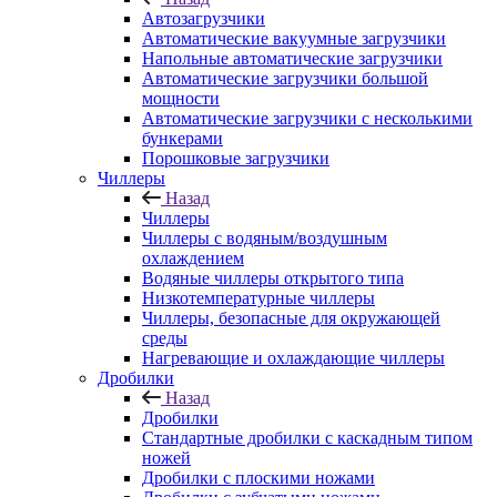
Автозагрузчики
Автоматические вакуумные загрузчики
Напольные автоматические загрузчики
Автоматические загрузчики большой
мощности
Автоматические загрузчики с несколькими
бункерами
Порошковые загрузчики
Чиллеры
Назад
Чиллеры
Чиллеры с водяным/воздушным
охлаждением
Водяные чиллеры открытого типа
Низкотемпературные чиллеры
Чиллеры, безопасные для окружающей
среды
Нагревающие и охлаждающие чиллеры
Дробилки
Назад
Дробилки
Стандартные дробилки с каскадным типом
ножей
Дробилки с плоскими ножами