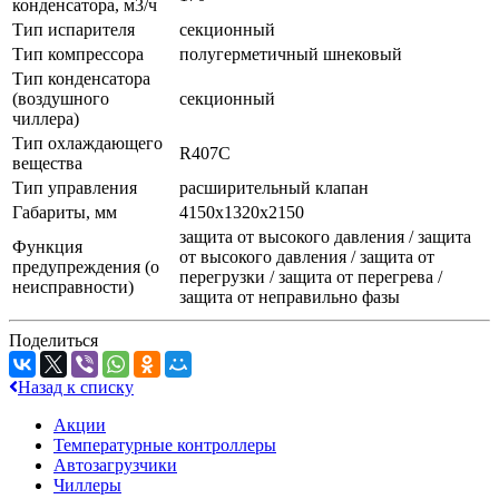
конденсатора, м3/ч
Тип испарителя
секционный
Тип компрессора
полугерметичный шнековый
Тип конденсатора
(воздушного
секционный
чиллера)
Тип охлаждающего
R407C
вещества
Тип управления
расширительный клапан
Габариты, мм
4150х1320х2150
защита от высокого давления / защита
Функция
от высокого давления / защита от
предупреждения (о
перегрузки / защита от перегрева /
неисправности)
защита от неправильно фазы
Поделиться
Назад к списку
Акции
Температурные контроллеры
Автозагрузчики
Чиллеры