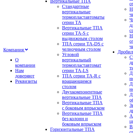
Вертикальные ТПА
о
Стандартные
Н
вертикальные
ч
термопластавтоматы
Ч
серии ТА
д
Вертикальные ТПА
с
серии ТА-S с
Н
выдвижным столом
о
ТПА серии ТА-DS с
ч
челночным столом
Компания
Дробил
Угловой
С
О
вертикальный
д
компании
термопластавтомат
т
Нам
серии ТА-LS
Д
доверяют
ТПА серии ТА-R с
н
Реквизиты
вращающимся
Д
столом
н
Двухкомпонентные
Д
вертикальные ТПА
о
Вертикальные ТПА
З
с боковым впрыском
д
Вертикальные ТПА
А
без колонн и
ц
боковым впрыском
В
Горизонтальные ТПА
с