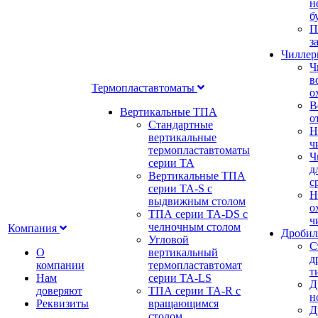
н
б
П
з
Чилле
Ч
в
Термопластавтоматы
о
В
Вертикальные ТПА
о
Стандартные
Н
вертикальные
ч
термопластавтоматы
Ч
серии ТА
д
Вертикальные ТПА
с
серии ТА-S с
Н
выдвижным столом
о
ТПА серии ТА-DS с
ч
челночным столом
Компания
Дробил
Угловой
С
О
вертикальный
д
компании
термопластавтомат
т
Нам
серии ТА-LS
Д
доверяют
ТПА серии ТА-R с
н
Реквизиты
вращающимся
Д
столом