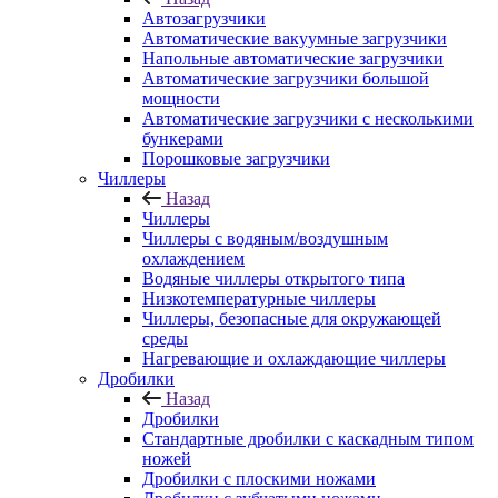
Автозагрузчики
Автоматические вакуумные загрузчики
Напольные автоматические загрузчики
Автоматические загрузчики большой
мощности
Автоматические загрузчики с несколькими
бункерами
Порошковые загрузчики
Чиллеры
Назад
Чиллеры
Чиллеры с водяным/воздушным
охлаждением
Водяные чиллеры открытого типа
Низкотемпературные чиллеры
Чиллеры, безопасные для окружающей
среды
Нагревающие и охлаждающие чиллеры
Дробилки
Назад
Дробилки
Стандартные дробилки с каскадным типом
ножей
Дробилки с плоскими ножами