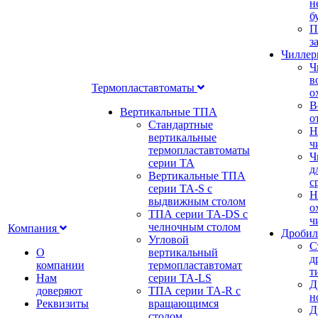
н
б
П
з
Чилле
Ч
в
Термопластавтоматы
о
В
Вертикальные ТПА
о
Стандартные
Н
вертикальные
ч
термопластавтоматы
Ч
серии ТА
д
Вертикальные ТПА
с
серии ТА-S с
Н
выдвижным столом
о
ТПА серии ТА-DS с
ч
челночным столом
Компания
Дробил
Угловой
С
О
вертикальный
д
компании
термопластавтомат
т
Нам
серии ТА-LS
Д
доверяют
ТПА серии ТА-R с
н
Реквизиты
вращающимся
Д
столом