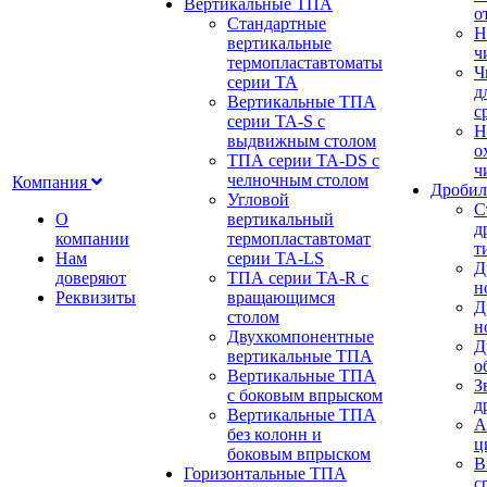
Вертикальные ТПА
о
Стандартные
Н
вертикальные
ч
термопластавтоматы
Ч
серии ТА
д
Вертикальные ТПА
с
серии ТА-S с
Н
выдвижным столом
о
ТПА серии ТА-DS с
ч
челночным столом
Компания
Дробил
Угловой
С
О
вертикальный
д
компании
термопластавтомат
т
Нам
серии ТА-LS
Д
доверяют
ТПА серии ТА-R с
н
Реквизиты
вращающимся
Д
столом
н
Двухкомпонентные
Д
вертикальные ТПА
о
Вертикальные ТПА
З
с боковым впрыском
д
Вертикальные ТПА
А
без колонн и
ц
боковым впрыском
В
Горизонтальные ТПА
с