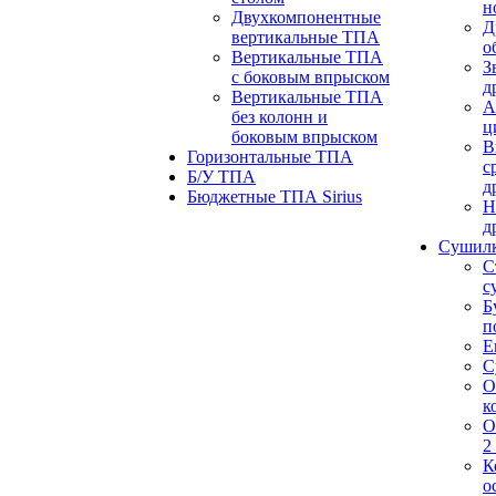
н
Двухкомпонентные
Д
вертикальные ТПА
о
Вертикальные ТПА
З
с боковым впрыском
д
Вертикальные ТПА
А
без колонн и
ц
боковым впрыском
В
Горизонтальные ТПА
с
Б/У ТПА
д
Бюджетные ТПА Sirius
Н
д
Сушил
С
с
Б
п
Е
С
О
к
О
2
К
о