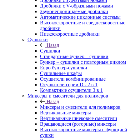
Дробилки с зубчатыми ножами
Дробилки с V-образными ножами
Звуконепроницаемые дробилки
Автоматические циклонные системы
Высокоскоростные и среднескоростные
дробилки
Низкоскоростные дробилки
Сушилки
Назад
Сушилки
Стандартные бункер – сушилки
Бункер – сушилки с повторным циклом
Евро бункер-сушилки
Сушильные шкафы
Осушители комбинированные
Осушители серии D - 2 в 1
Компактные осушители 3 в 1
Миксеры и смесители для полимеров
Назад
Миксеры и смесители для полимеров
Вертикальные миксеры
Вертикальные шнековые смесители
Вращающиеся (роторные) миксеры
Высокоскоростные миксеры с функцией
сушки