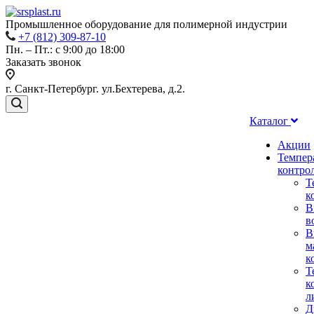
Промышленное оборудование для полимерной индустрии
+7 (812) 309-87-10
Пн. – Пт.: с 9:00 до 18:00
Заказать звонок
г. Санкт-Петербург. ул.Бехтерева, д.2.
Каталог
Акции
Темпер
контро
Т
к
В
в
В
м
к
Т
к
л
Д