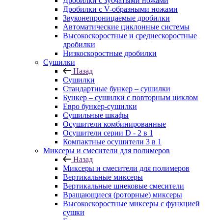
Дробилки с зубчатыми ножами
Дробилки с V-образными ножами
Звуконепроницаемые дробилки
Автоматические циклонные системы
Высокоскоростные и среднескоростные
дробилки
Низкоскоростные дробилки
Сушилки
Назад
Сушилки
Стандартные бункер – сушилки
Бункер – сушилки с повторным циклом
Евро бункер-сушилки
Сушильные шкафы
Осушители комбинированные
Осушители серии D - 2 в 1
Компактные осушители 3 в 1
Миксеры и смесители для полимеров
Назад
Миксеры и смесители для полимеров
Вертикальные миксеры
Вертикальные шнековые смесители
Вращающиеся (роторные) миксеры
Высокоскоростные миксеры с функцией
сушки