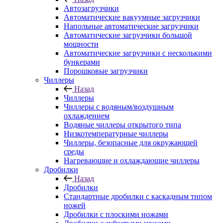
Автозагрузчики
Автоматические вакуумные загрузчики
Напольные автоматические загрузчики
Автоматические загрузчики большой
мощности
Автоматические загрузчики с несколькими
бункерами
Порошковые загрузчики
Чиллеры
Назад
Чиллеры
Чиллеры с водяным/воздушным
охлаждением
Водяные чиллеры открытого типа
Низкотемпературные чиллеры
Чиллеры, безопасные для окружающей
среды
Нагревающие и охлаждающие чиллеры
Дробилки
Назад
Дробилки
Стандартные дробилки с каскадным типом
ножей
Дробилки с плоскими ножами