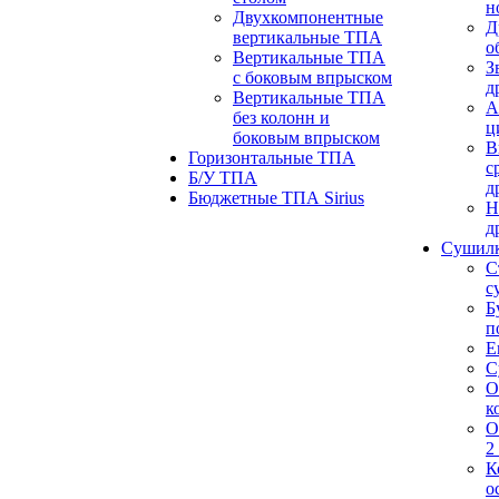
н
Двухкомпонентные
Д
вертикальные ТПА
о
Вертикальные ТПА
З
с боковым впрыском
д
Вертикальные ТПА
А
без колонн и
ц
боковым впрыском
В
Горизонтальные ТПА
с
Б/У ТПА
д
Бюджетные ТПА Sirius
Н
д
Сушил
С
с
Б
п
Е
С
О
к
О
2
К
о