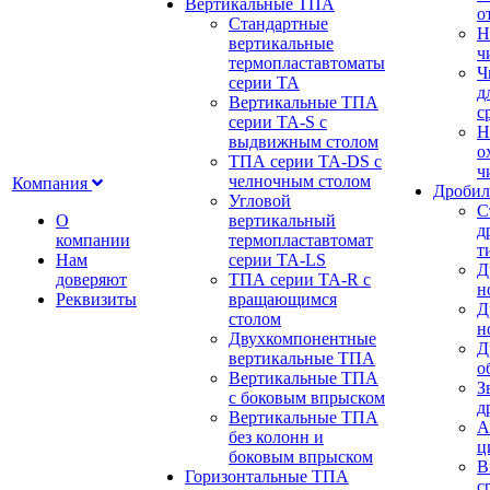
Вертикальные ТПА
о
Стандартные
Н
вертикальные
ч
термопластавтоматы
Ч
серии ТА
д
Вертикальные ТПА
с
серии ТА-S с
Н
выдвижным столом
о
ТПА серии ТА-DS с
ч
челночным столом
Компания
Дробил
Угловой
С
О
вертикальный
д
компании
термопластавтомат
т
Нам
серии ТА-LS
Д
доверяют
ТПА серии ТА-R с
н
Реквизиты
вращающимся
Д
столом
н
Двухкомпонентные
Д
вертикальные ТПА
о
Вертикальные ТПА
З
с боковым впрыском
д
Вертикальные ТПА
А
без колонн и
ц
боковым впрыском
В
Горизонтальные ТПА
с