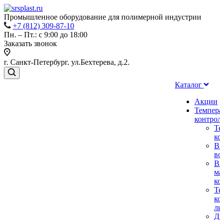
Промышленное оборудование для полимерной индустрии
+7 (812) 309-87-10
Пн. – Пт.: с 9:00 до 18:00
Заказать звонок
г. Санкт-Петербург. ул.Бехтерева, д.2.
Каталог
Акции
Темпер
контро
Т
к
В
в
В
м
к
Т
к
л
Д