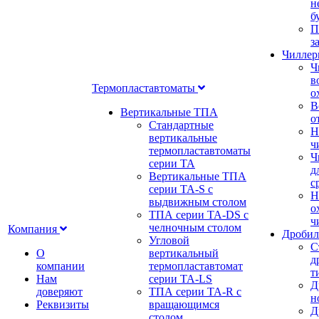
н
б
П
з
Чилле
Ч
в
Термопластавтоматы
о
В
Вертикальные ТПА
о
Стандартные
Н
вертикальные
ч
термопластавтоматы
Ч
серии ТА
д
Вертикальные ТПА
с
серии ТА-S с
Н
выдвижным столом
о
ТПА серии ТА-DS с
ч
челночным столом
Компания
Дробил
Угловой
С
О
вертикальный
д
компании
термопластавтомат
т
Нам
серии ТА-LS
Д
доверяют
ТПА серии ТА-R с
н
Реквизиты
вращающимся
Д
столом