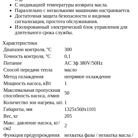
С индикацией температуры возврата масла.
Параллельно с несколькими машинами настраивается.
Достаточная защита безопасности и видимая
сигнализация, простота обслуживания.
Изолированный электрический блок управления для
длительного срока службы.
Характеристики
Диапазон контроля, °С
300
Точность контроля, °С
0,1
Питание
AC 3ф 380V/50Hz
Способ передачи тепла
масло
Метод охлаждения
непрямое охлаждение
Мощность насоса, кВт
1
Максимальная пропускная
50
способность насоса, л/мин
Количество зон нагрева, шт.
1
Габариты, мм
1325х560х1101
Вес, кг
205
Макс. давление насоса, кг/
2
см2
Функция предупреждения
нехватка фазы / нехватка масла /